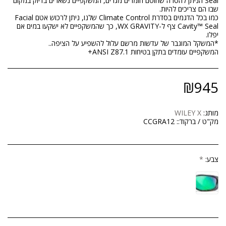
Seal הניתן להסרה שחוסם חומרים מגרים, המשקפיים נשארים בדיוק במקום
כמו בכל הדגמים בסדרת Climate Control שלנו, ניתן לרכוש אטם Facial
Cavity™ Seal צף ל-WX GRAVITY, כך שהמשקפיים לא ישקעו במים אם
המשקפיים עומדים בתקן בטיחות ANSI Z87.1+
₪
945
מותג:
WILEY X
מק"ט / ברקוד::
CCGRA12
צבע:
*