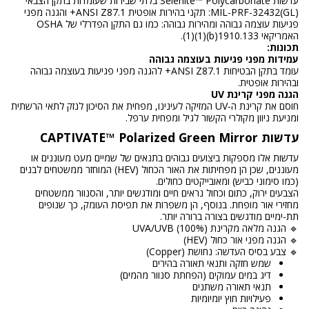
עדשות Selenite™ Polycarbonate בלתי שבירות שעומדות בתקן הצבאי
MIL-PRF-32432(GL): תקני בהירות אופטית ANSI Z87.1+ והגנה מפני
פגיעות עוצמה גבוהה ומהירות גבוהה: כמו גם התקן הפדרלי של OSHA
האמריקאי 1910.133(b)(1)(1).
תכונות:
עמידות מפני פגיעות בעוצמה גבוהה
עומד בתקן הבטיחות ANSI Z87.1+ להגנה מפני פגיעות בעוצמה גבוהה
ובהירות אופטית.
הגנה מפני קרינת UV
חוסם את קרינת ה-UV המזיקה לעינינו, מפחית את הסיכון לנזק לתאי הרשתית
ומניעת ניוון מקולרי הקשור לגיל ומפחית ערפל.
עדשות CAPTIVATE™ Polarized Green Mirror
עדשות אלו מספקות ביצועים גבוהים בתנאים של שמיים מעט מעוננים או
מעוננים, שכן הן מפחיתות את האור הכחול (HEV) המוחזר ממשטחים לבנים
(כמו סימוני כביש) ומאובייקטים כחולים.
הצבעים ירוק, כתום וכחול נראים חיים ומודגשים יותר, והסנוור ממשטחים
מחזירי אור מופחת. בנוסף, הן משפרות את תפיסת העומק, כך שנופים
תת-ימיים מודגשים בצורה ברורה יותר.
🔹 הגנה מלאה מקרינת UVA/UVB (100%)
🔹 הגנה מפני אור כחול (HEV)
🔹 צבע בסיס העדשה: נחושת (Copper)
שמש חזקה ותנאי תאורה בהירים
דיג במים עמוקים (הפחתת סנוור מהמים)
תנאי תאורה משתנים
פעילויות חוץ יומיומיות