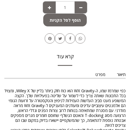
הוסף לסל הקניות
קרא עוד
תיאור
מפרט
כפי שמרמז שמו, ה-WX Gravity הוא כוח חזק ביותר בליין של Wiley X, ומצויד
בכל התכונות שאתה צריך כדי לשמור על שליטה בפעילויות שלך. הקצה
המשופע מעט סביב העדשות העמידות לניפוץ והטקסטורה על זרועות הגומי
הם אלמנטים עיצוביים עדינים ומעודנים המעניקים ל-WX Gravity מראה
מודרני. עם מסגרת שמתאימה בנוחות לרוב צורות הפנים וגדלי הראש,
הרצועה מסוג T-docking והאטם הנשלף שחוסם חומרים מגרים מספקים
אבטחה נוספת להתאמה, כך שהמשקפיים יישארו בדיוק במקום שבו הם
צריכים להיות.