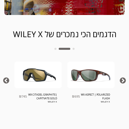
הדגמים הכי נמכרים של WILEY X
ICAN
WX CITADEL GRAPHITE|
WX ASPECT | POLARIZED
₪
745
₪
695
₪
VATE
CAPITVATE GOLD
FLASH
EY X
MIRROR
WILEY X
WILEY X