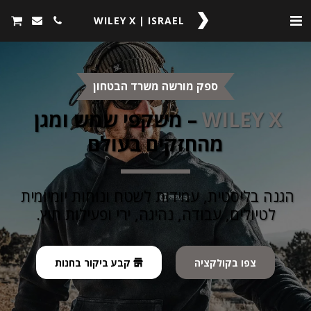
WILEY X | ISRAEL
ספק מורשה משרד הבטחון
X
WILEY 
 – משקפי שמש ומגן 
מהחזקים בעולם
הגנה בליסטית, עמידות לשטח ונוחות יומיומית 
לטיולים, עבודה, נהיגה, ירי ופעילות חוץ.
צפו בקולקציה
קבע ביקור בחנות