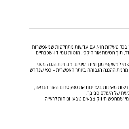
ע שלך בכל פעילות חוץ. עם עדשות מתחלפות שמאפשרות
תוך חסימת אור היקפי. מוטות גומי דו-שכבתיים
י למשקפי מגן וציוד עיניים. מבחינת הגנה מפני
Wiley  שנבדקו בתנאים בליסטיים, אתה נהנה מרמת ההגנה הגבוהה ביותר האפשרית – כפי שנדרש
גבוהה יחד עם תפיסת צבעים טבעית – זהו המהות של עדשות CAPTIVATE™ Polarized Black Mirror. העדשות מאזנות בעדינות את ספקטרום האור הנראה,
עית של העולם סביבך.
מי שמחפש חיזוק צבעים טבעי ונוחות לראייה