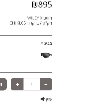
₪
895
מותג:
WILEY X
מק"ט / ברקוד::
CHJKL05
צבע:
*
הו
שתף