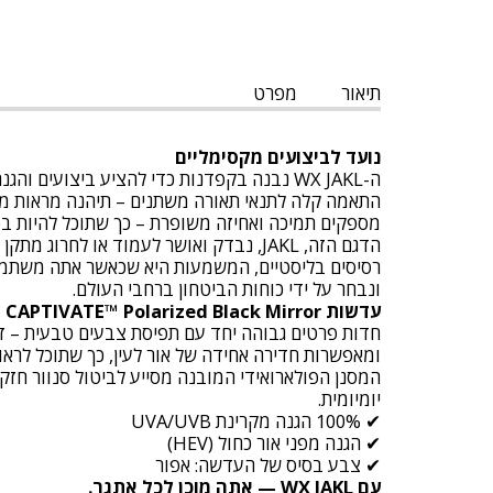
תיאור
מפרט
נועד לביצועים מקסימליים
ה-WX JAKL נבנה בקפדנות כדי להציע ביצוע
התאמה קלה לתנאי תאורה משתנים – תיהנה מראות מוש
מספקים תמיכה ואחיזה משופרת – כך שתוכל להיות בטו
הדגם הזה, JAKL, נבדק ואושר לעמוד או לחרוג מתקן הבליסטי האמריקאי
ונבחר על ידי כוחות הביטחון ברחבי העולם.
עדשות CAPTIVATE™ Polarized Black Mirror
ומאפשרות חדירה אחידה של אור לעין, כך שתוכל לרא
המסנן הפולארואידי המובנה מסייע לביטול סנוור חזק
יומיומית.
✔ 100% הגנה מקרינת UVA/UVB
✔ הגנה מפני אור כחול (HEV)
✔ צבע בסיס של העדשה: אפור
עם WX JAKL — אתה מוכן לכל אתגר.