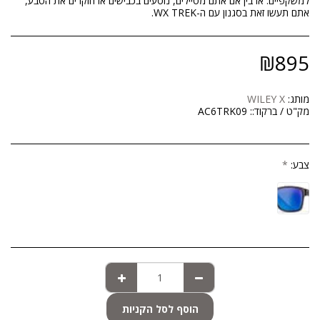
למשקפיים. אז בין אם אתם מטיילים, נוסעים בכבישים או חוקרים את הטבע,
אתם תעשו זאת בסגנון עם ה-WX TREK.
₪
895
מותג:
WILEY X
מק"ט / ברקוד::
AC6TRK09
צבע:
*
הוסף לסל הקניות