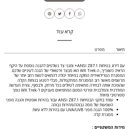
קרא עוד
תיאור
מפרט
עם דירוג בטיחות ANSI Z87.1+ ומגני צד נשלפים להגנה נוספת על היקף
הראיה כשצריך, ה-WX Trek הוא מבצר וירטואלי של הגנה לעיניים שלכם.
המסגרת הטרילואידית החזקה במיוחד יכולה להתאים לטווח רחב יותר של
מרשמים מאשר רוב המסגרות המתקפלות, מבלי לפגוע בנוחות הקלה
שהופכת אותה לבחירה מתאימה לטיולים בכל מרחק. ולבסוף, צורת העדשה
המודרנית והמלבנית ופרטי הסטם המחמיאים מעניקים ל-WX Trek נופך
ספורטיבי ומיוחד.
עומד בתקני הבטיחות ANSI Z87.1 עבור בהירות אופטית והגנה מפני
השפעות של מסה גבוהה/מהירות גבוהה
100% הגנה מפני UVA/UVB עם בהירות ללא עיוות
מסגרת קלה
מידות המשקפיים :