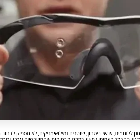
 ללוחמים, אנשי ביטחון, שוטרים ומילואימניקים, לא מספיק לבחור 
טקטי. ההבדל האמיתי נמצא בתקני הבטיחות שהמשקפיים עברו וביכול