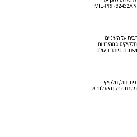
העיניים מפני פגיעות בתנאי שטח ומבצע.אחד התקנים החשובים והמחמירים ביותר בעולם הוא MIL-PRF-32432A
מרבית על העיניים
לקיקים במהירויות
שובים ביותר בעולם
ים, חול, חלקיקי
מטרת התקן היא לוודא