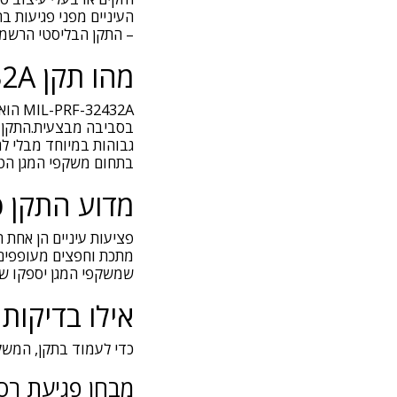
– התקן הבליסטי הרשמי
מהו תקן MIL-PRF-32432A?
2432A
בסביבה מבצעית.התקן נ
גבוהות במיוחד מבלי לה
בתחום משקפי המגן הטק
מדוע התקן 
פציעות עיניים הן אחת 
מתכת וחפצים מעופפים ע
שמשקפי המגן יספקו שכ
אילו בדיקות
כדי לעמוד בתקן, המשק
מבחן פגיעת רס