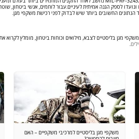
אותה רמת הגנה.תקן MIL-PRF-32432A נחשב לאחד התקנים המחמירים ביותר ב
 ונועדו לספק הגנה אמיתית לעיניים.עבור לוחמים, אנשי ביטחון, שו
 הנתונים החשובים ביותר שיש לבדוק לפני רכישת משקפי מגן.
שקפי מגן בליסטיים לצבא, מילואים וכוחות ביטחון, מומלץ לקרוא את
לים
.
משקפי מגן בליסטיים למרכיבי משקפיים – האם
חייבים להתפשר?