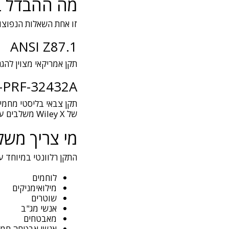
מה ההבדל בין ANSI Z87.1 לבין -32432A
זו אחת השאלות הנפוצות
ANSI Z87.1
תקן אמריקאי מצוין להג
-PRF-32432A
תקן צבאי בליסטי מחמיר
של Wiley X משלבים עמידה בשני התקנים יחד.
מי צריך משקפיים בע
התקן רלוונטי במיוחד ע
לוחמים
מילואימניקים
שוטרים
אנשי מג"ב
מאבטחים
אנשי אבטחה חמו