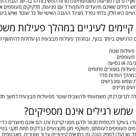
ואף לגרום לפציעות משמעותיות.למרות החשיבות הרבה של הגנת העיני
גילים שאינם מיועדים להתמודד עם פגיעות, חלקיקים מעופפים או 
יים היא חלק בלתי נפרד מציוד ההגנה האישי של כל שוטר ואיש ביטח
ם קיימים לעיניים במהלך פעילות מש
ם הרגישים ביותר בגוף, ובמהלך פעילות מבצעית הן עלולות להיחשף למ
 פעילות שטח
 מעופפים
יבה או נסיעה
פעילות באזורים פתוחים
במהלך הפרות סדר
ת שמש ומכבישים
עים חריגים
ולה לגרום לנזק משמעותי ולהשבית שוטר מפעילות מבצעית למשך תקו
שמש רגילים אינם מספיקים?
משקפי שמש רגילים נועדו בעיקר להפחית סנוור ולהגן מפני 
מים מעופפים.לעומתם, משקפי מגן מקצועיים נבדקים תחת תקני בטיח
 שנועדו לספק הגנה גם בתנאים קיצוניים.עבור שוטרים, מאבטחים ו