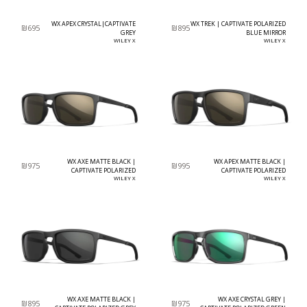
WX APEX CRYSTAL|CAPTIVATE
WX TREK | CAPTIVATE POLARIZED
₪
695
₪
895
GREY
BLUE MIRROR
WILEY X
WILEY X
WX AXE MATTE BLACK |
WX APEX MATTE BLACK |
₪
975
₪
995
CAPTIVATE POLARIZED
CAPTIVATE POLARIZED
TUNGSTEN MIRROR
WILEY X
TUNGSTEN MIRROR
WILEY X
WX AXE MATTE BLACK |
WX AXE CRYSTAL GREY |
₪
895
₪
975