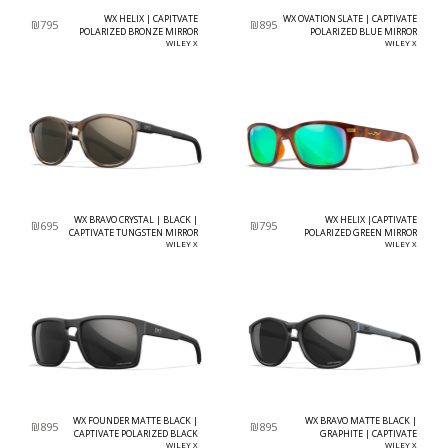
WX HELIX | CAPITVATE
WX OVATION SLATE | CAPTIVATE
₪
795
₪
895
POLARIZED BRONZE MIRROR
POLARIZED BLUE MIRROR
WILEY X
WILEY X
WX BRAVO CRYSTAL | BLACK |
WX HELIX |CAPTIVATE
₪
695
₪
795
CAPTIVATE TUNGSTEN MIRROR
POLARIZED GREEN MIRROR
WILEY X
WILEY X
WX FOUNDER MATTE BLACK |
WX BRAVO MATTE BLACK |
₪
895
₪
895
CAPTIVATE POLARIZED BLACK
GRAPHITE | CAPTIVATE
MIRROR
WILEY X
POLARIZED GREY LENS
WILEY X