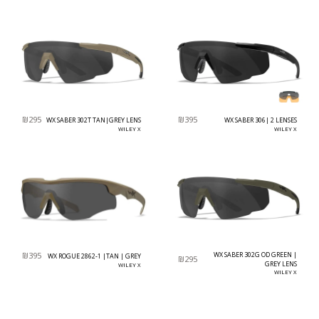
₪
295
₪
395
WX SABER 302T TAN|GREY LENS
WX SABER 306| 2 LENSES
WILEY X
WILEY X
₪
395
WX SABER 302G OD GREEN |
WX ROGUE 2862-1 |TAN | GREY
₪
295
GREY LENS
WILEY X
WILEY X