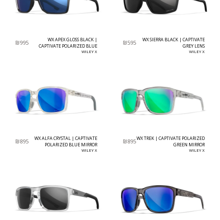
WX APEX GLOSS BLACK |
WX SIERRA BLACK | CAPTIVATE
₪
995
₪
595
CAPTIVATE POLARIZED BLUE
GREY LENS
MIRROR
WILEY X
WILEY X
WX ALFA CRYSTAL | CAPTIVATE
WX TREK | CAPTIVATE POLARIZED
₪
895
₪
895
POLARIZED BLUE MIRROR
GREEN MIRROR
WILEY X
WILEY X