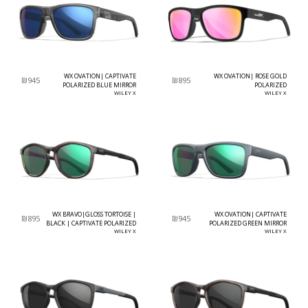
WX OVATION| CAPTIVATE
WX OVATION| ROSE GOLD
₪
945
₪
895
POLARIZED BLUE MIRROR
POLARIZED
WILEY X
WILEY X
WX BRAVO|GLOSS TORTOISE |
WX OVATION| CAPTIVATE
₪
895
₪
945
BLACK | CAPTIVATE POLARIZED
POLARIZED GREEN MIRROR
GREEN MIRROR
WILEY X
WILEY X