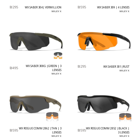
₪
295
₪
595
WX SABER 304| VERMILLION
WX SABER 309 | 4 LENSES
WILEY X
WILEY X
WX SABER 308G |GREEN | 3
₪
295
WX SABER 301|RUST
₪
495
LENSES
WILEY X
WILEY X
WX ROGUE COMM 2862 |TAN | 3
WX ROGUE COMM 2852 |BLACK |
₪
595
₪
595
LENSES
3 LENSES
WILEY X
WILEY X