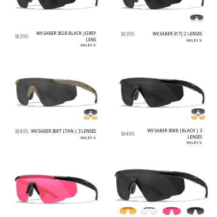
WX SABER 302B BLACK |GREY
₪
395
WX SABER 317| 2 LENSES
₪
295
LENS
WILEY X
WILEY X
₪
495
WX SABER 308B |BLACK | 3
WX SABER 308T |TAN | 3 LENSES
₪
495
LENSES
WILEY X
WILEY X