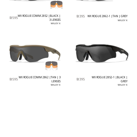
WX ROGUE COMM 2852 |BLACK |
₪
395
WX ROGUE 2862-1 |TAN | GREY
₪
595
3 LENSES
WILEY X
WILEY X
WX ROGUE COMM 2862 |TAN | 3
WX ROGUE 2852-1 |BLACK |
₪
595
₪
395
LENSES
GREY
WILEY X
WILEY X