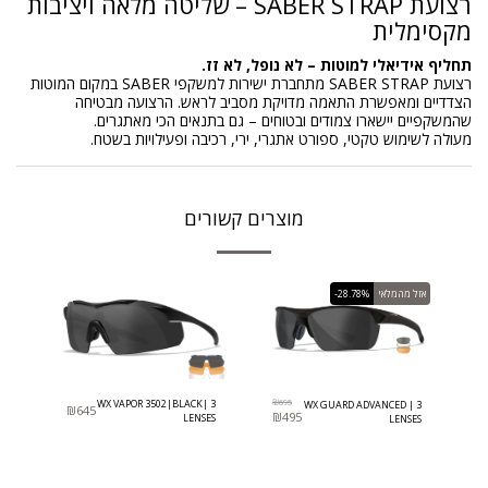
רצועת SABER STRAP – שליטה מלאה ויציבות
מקסימלית
תחליף אידיאלי למוטות – לא נופל, לא זז.
רצועת SABER STRAP מתחברת ישירות למשקפי SABER במקום המוטות
הצדדיים ומאפשרת התאמה מדויקת מסביב לראש. הרצועה מבטיחה
שהמשקפיים יישארו צמודים ובטוחים – גם בתנאים הכי מאתגרים.
מעולה לשימוש טקטי, ספורט אתגרי, ירי, רכיבה ופעילויות בשטח.
מוצרים קשורים
אזל מהמלאי
-28.78%
WX VAPOR 3502|BLACK| 3
₪
695
WX GUARD ADVANCED | 3
₪
645
₪
495
LENSES
LENSES