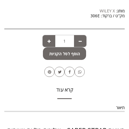
מותג:
WILEY X
מק"ט / ברקוד::
306E
הוסף לסל הקניות
קרא עוד
תיאור