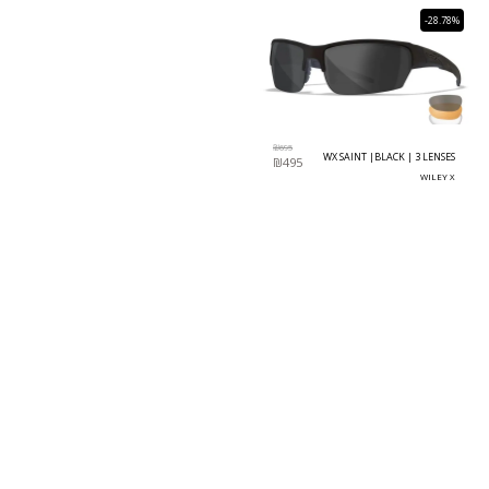
-28.78%
₪
695
WX SAINT |BLACK | 3 LENSES
₪
495
WILEY X