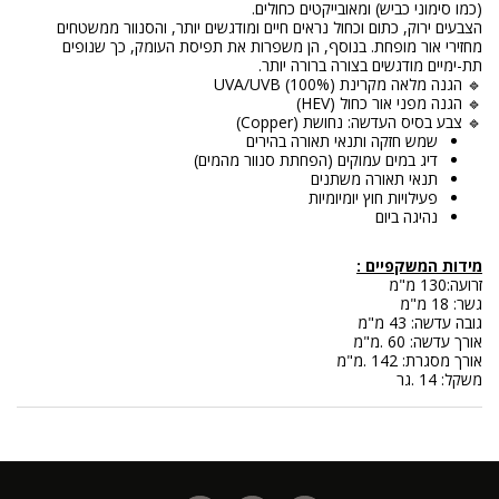
(כמו סימוני כביש) ומאובייקטים כחולים.
הצבעים ירוק, כתום וכחול נראים חיים ומודגשים יותר, והסנוור ממשטחים
מחזירי אור מופחת. בנוסף, הן משפרות את תפיסת העומק, כך שנופים
תת-ימיים מודגשים בצורה ברורה יותר.
🔹 הגנה מלאה מקרינת UVA/UVB (100%)
🔹 הגנה מפני אור כחול (HEV)
🔹 צבע בסיס העדשה: נחושת (Copper)
שמש חזקה ותנאי תאורה בהירים
דיג במים עמוקים (הפחתת סנוור מהמים)
תנאי תאורה משתנים
פעילויות חוץ יומיומיות
נהיגה ביום
מידות המשקפיים :
זרועה:130 מ"מ
גשר: 18 מ"מ
גובה עדשה: 43 מ"מ
אורך עדשה: 60 .מ"מ
אורך מסגרת: 142 .מ"מ
משקל: 14 .גר