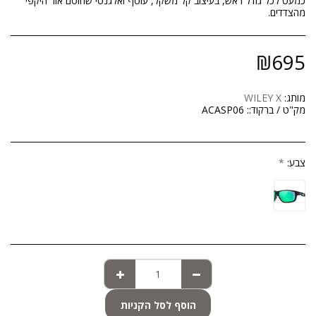
כמעט לכל גודל ראש, בעיצוב קל משקל, עוטף ואלגנטי שחוסם אור היקפי
מהצדדים.
₪
695
מותג:
WILEY X
מק"ט / ברקוד::
ACASP06
צבע:
*
הוסף לסל הקניות