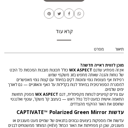
קרא עוד
תיאור
מפרט
מוכן לזווית ראייה חדשה?
אין זה מפתיע שדגם
WX ASPECT
כולל תכונות מובנות המכסות כל היבט
של נוחות והגנה שאתה מחפש בזוג משקפי שמש.
רפידות אף מצופות גומי ומוטות דקים במיוחד עם קצות גומי מאפשרים
למסגרת הספורטיבית במיוחד לנוח בקלילות על האף והאוזניים — גם לאורך
ימים שלמים.
עם צירים קפיציים לנוחות מקסימלית, דגם
WX ASPECT
מספק תחושת
התאמה אישית כמעט לכל גודל ראש — בעיצוב קל משקל, עוטף ואלגנטי
שחוסם את האור ההיקפי מהצדדים.
עדשות CAPTIVATE™ Polarized Green Mirror
עדשות אלו מספקות ביצועים גבוהים בתנאים של שמיים מעט מעוננים או
מעוננים, שכן הן מפחיתות את האור הכחול (HEV) המוחזר ממשטחים לבנים