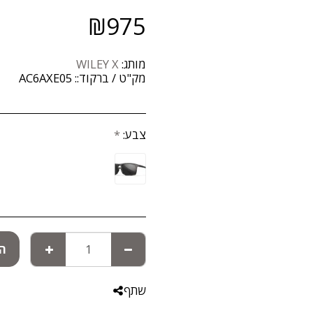
₪
975
מותג:
WILEY X
מק"ט / ברקוד::
AC6AXE05
צבע:
*
הו
שתף