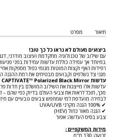
תיאור
מפרט
ביצועים מעולם לא נראו כל כך טוב!
עם שילוב של טכנולוגיה מתקדמת ועיצוב מודרני, דגם ה
במיוחד אך עמידה כוללת עדשות עמידות בפני פגיעות
רפידות האף וקצות המוטות מגומי כפול מספקות אחיזה 
מגני צד נשלפים וקבועים מבטיחים את רמת ההגנה הנכ
עדשות CAPTIVATE™ Polarized Black Mirror
עדשות אלו מייצגות את השילוב המושלם בין חדות פרט
מכך, תוכל לראות את צבעי העולם בדיוק כפי שהם – ל
לבחירה מועדפת למי שמחפש צבעים טבעיים עם חיזוק 
✔ 100% הגנה מקרני UVA/UVB
✔ הגנה מאור כחול (HEV)
צבע בסיס העדשה: אפור
מידות המשקפיים :
זרועה: 130 מ"מ