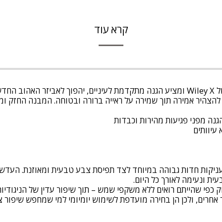
קרא עוד
הדגם WX Founder, שעוצב לכבוד המייסד החלוץ של Wiley X ומציע הגנה מתקדמת לעיניים,
W מושלמים למי שרוצה להצהיר אמירה תוך שמירה על ראייה ברורה ובטוחה. המבנה 
ת CAPTIVATE™ Polarized Black Mirror מעניקות חדות גבוהה במיוחד לצד תפיסת צבע טבעי
עית ונעימה לאורך כל היום.
ק כפי שהייתם רואים ללא משקפי שמש – תוך שיפור עדין של הניגודיו
חרים, ולכן הן בחירה מועדפת לשימוש יומיומי למי שמחפש שיפור צב