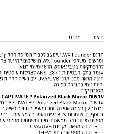
תיאור
מפרט
ומרשים, משקפי X Founder
להרפתקאות בטבע או לשימוש יומיומי רגוע.
עומד בתקן הבטיחות ANSI Z87.1 לצלילות אופטית והגנה מפני פגיעות מהירות וכבדות
הגנה מלאה מפני קרני UVA/UVB עם ראייה חדה וללא עיוותים
ידיות גומי בהזרקה כפולה
מסגרת קלה
עדשות CAPTIVATE™ Polarized Black Mirror
עדשו
נכנס לעין בצורה אחידה יותר ומאפשר חוויית ראייה טב
בנוסף, הן שומרות על צבעים נאמנים למציאות – בדיו
מפחית סינוור חזק ממשטחי מים ומשטחים מחזירי אור א
הגנה מלאה מקרינת UVA/UVB
הגנה מפני אור כחול (HEV)