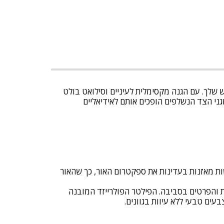
 יהפוך לאביזר האהוב החדש שלך. עם הגנה מקסימלית לעיניים וסילואט בולט
החזק ומגני הצד הנשלפים הופכים אותם לאידיאליים
ת ומאוזנת. העדשות מאזנות בעדינות את ספקטרום האור, כך שהאור
ת והפרטים בסביבה. הפילטר הפולרייזד המובנה
עים טבעי ללא עיוות בגוונים.