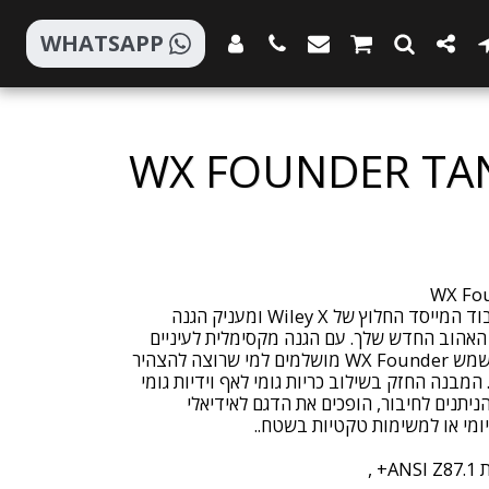
WHATSAPP
WX FOUNDER TAN
הדגם WX Founder, שנוצר לכבוד המייסד החלוץ של Wiley X ומעניק הגנה
 האהוב החדש שלך. עם הגנה מקסימלית לעיניים
וסילואט נועז ומרשים, משקפי השמש WX Founder מושלמים למי שרוצה להצהיר
המבנה החזק בשילוב כריות גומי לאף וידיות גומי
ניתנים לחיבור, הופכים את הדגם לאידיאלי
 ,