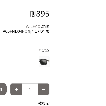
₪
895
מותג:
WILEY X
מק"ט / ברקוד::
AC6FND04P
צבע:
*
הו
שתף