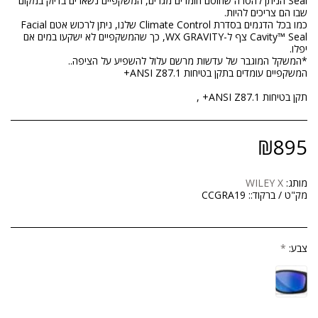
Seal הניתן להסרה שחוסם חומרים מגרים, המשקפיים נשארים בדיוק במקום
כמו בכל הדגמים בסדרת Climate Control שלנו, ניתן לרכוש אטם Facial
Cavity™ Seal צף ל-WX GRAVITY, כך שהמשקפיים לא ישקעו במים אם
תקן בטיחות ANSI Z87.1+ ,
₪
895
מותג:
WILEY X
מק"ט / ברקוד::
CCGRA19
צבע:
*