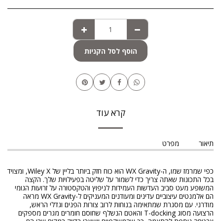
הוסף לסל הקניות
קרא עוד
תיאור
מפרט
כפי שמרמז שמו, ה-WX Gravity הוא כוח חזק ביותר בליין של Wiley X, ומצויד
בכל התכונות שאתה צריך כדי לשמור על שליטה בפעילויות שלך. הקצה
המשופע מעט סביב העדשות העמידות לניפוץ והטקסטורה על זרועות הגומי
הם אלמנטים עיצוביים עדינים ומעודנים המעניקים ל-WX Gravity מראה
מודרני. עם מסגרת שמתאימה בנוחות לרוב צורות הפנים וגדלי הראש,
הרצועה מסוג T-docking והאטם הנשלף שחוסם חומרים מגרים מספקים