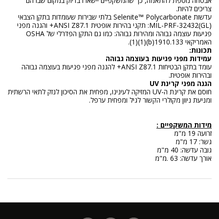
אבטחה נוספת להתאמה, כך שהמשקפיים יישארו בדיוק במקום שבו הם
צריכים להיות.
עדשות Selenite™ Polycarbonate בלתי שבירות שעומדות בתקן הצבאי
MIL-PRF-32432(GL): תקני בהירות אופטית ANSI Z87.1+ והגנה מפני
פגיעות עוצמה גבוהה ומהירות גבוהה: כמו גם התקן הפדרלי של OSHA
האמריקאי 1910.133(b)(1)(1).
תכונות:
עמידות מפני פגיעות בעוצמה גבוהה
עומד בתקן הבטיחות ANSI Z87.1+ להגנה מפני פגיעות בעוצמה גבוהה
ובהירות אופטית.
הגנה מפני קרינת UV
חוסם את קרינת ה-UV המזיקה לעינינו, מפחית את הסיכון לנזק לתאי הרשתית
ומניעת ניוון מקולרי הקשור לגיל ומפחית ערפל.
מידות המשקפיים :
זרועה 19 מ"מ
גשר: 17 מ"מ
גובה עדשה: 40 מ"מ
אורך עדשה: 63 .מ"מ