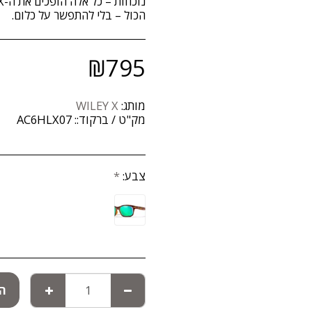
הכול – בלי להתפשר על כלום.
₪
795
מותג:
WILEY X
מק"ט / ברקוד::
AC6HLX07
צבע:
*
הו