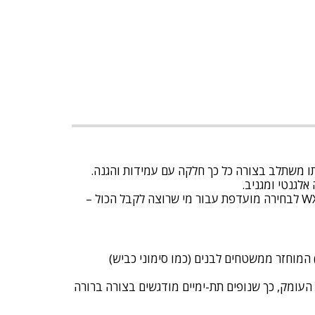
תו משתלב בצורה כל כך חלקה עם עמידות והגנה.
ראייה חדה וברורה, הגנה מקסימלית, התאמה מושלמת לשימוש יומיומי, ועיצוב עם נוכחות – כל אלה הופכים את ה-WX HELIX לבחירה מועדפת עבור מי שרוצה לקבל הכול –
שות אלו מספקות ביצועים גבוהים בתנאים של שמיים מעט מעוננים או מעוננים, שכן הן מפחיתות את האור הכחול (HEV) המוחזר ממשטחים לבנים (כמו סימוני כביש)
 העומק, כך שנופים תת-ימיים מודגשים בצורה ברורה