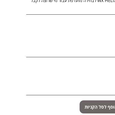
נוכחות – כל אלה הופכים את ה-WX HELIX לבחירה מועדפת עבור מי שרוצה לקבל
סף לסל הקניות