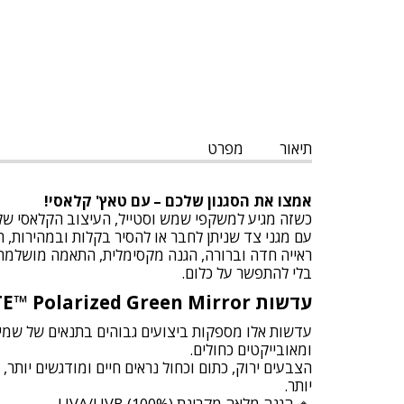
תיאור
מפרט
אמצו את הסגנון שלכם – עם טאץ' קלאסי!
כשזה מגיע למשקפי שמש וסטייל, העיצוב הקלאסי של X
עם מגני צד שניתן לחבר או להסיר בקלות ובמהירות, ה-WX HELIX מקבל מימד נוסף של ורסטיליות – מבלי לוותר על מראה אלגנטי ומגנ
בלי להתפשר על כלום.
עדשות CAPTIVATE™ Polarized Green Mirror
ומאובייקטים כחולים.
הצבעים ירוק, כתום וכחול נראים חיים ומודגשים יותר
יותר.
🔹 הגנה מלאה מקרינת UVA/UVB (100%)