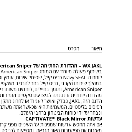
תיאור
מפרט
WX JAKL – מהדורת החתימה של American Sniper
לוחם ה-Navy SEAL כריס קייל, שסימל שירות, אומץ ופטריוטיות.
American Sniper, ותומך בחיילים, לוחמים משוחררים וכוחות החירום.
מהדורה ייחודית זו נבנתה לביצועים טקטיים ועמידות אולטימטיבית בשטח – ומחברת בין ה
הדגם הזה, JAKL, נבדק ואושר לעמוד או לחרוג מתקן הבליסטי האמריקאי
ונבחר על ידי כוחות הביטחון ברחבי העולם.
עדשות CAPTIVATE™ Black Mirror
מאזנות את ספקטרום האור הנראה, ומסייעות לכניסה אח