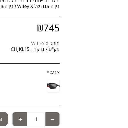
מהדורה ייחודית זו נבנתה לביצ
בין ההגנה של Wiley X לבין הערכים של American Sniper, כהוקרה לכל מי שמשרת.
₪
745
מותג:
WILEY X
מק"ט / ברקוד::
CHJKL15
צבע:
*
הו