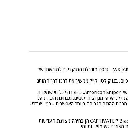
בשיתוף פעולה מיוחד עם המותג American Sniper, אנו מציגים את מהדורת WX JAKL – American Sniper Signature Series – גרסה מוגבלת המוקדשת למורשתו של
ים האמינים שלהם בשטח. כיום, בנו קולטון קייל ממשיך את דרכו דרך המותג
י למשקפי מגן וציוד עיניים. מבחינת הגנה מפני
Wiley  שנבדקו בתנאים בליסטיים, אתה נהנה מרמת ההגנה הגבוהה ביותר האפשרית – כפי שנדרש
אם אתה מחפש עדשות שמגינות על העיניים מפני קרני שמש חזקות, מבלי לעוות את הצבעים שסביבך – עדשות CAPTIVATE™ Black Mirror הן בחירה מצוינת. העדשות
 מאוזנת לשימוש יומיומי.