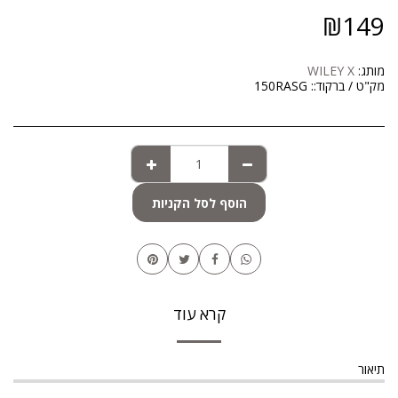
₪
149
מותג:
WILEY X
מק"ט / ברקוד::
150RASG
הוסף לסל הקניות
קרא עוד
תיאור