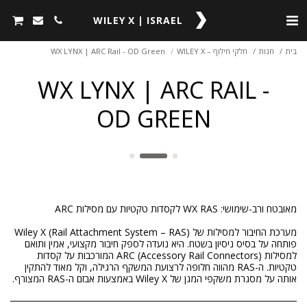
WILEY X | ISRAEL
בית
חנות
חלקי חילוף – WILEY X
WX LYNX | ARC Rail - OD Green
WX LYNX | ARC RAIL -
OD GREEN
מערכת החיבור למסילות של Wiley X (Rail Attachment System – RAS)
פותחה על בסיס ניסיון בשטח. היא נועדה לספק חיבור מקצועי, אמין ותואם
למסילות ARC (Accessory Rail Connectors) המורכבות על קסדות
טקטיות. ה-RAS מהווה חלופה לרצועת המשקף הרגילה, וקל מאוד להתקין
אותה על מסגרת משקפי המגן של Wiley X באמצעות אבזם ה-RAS המצורף.