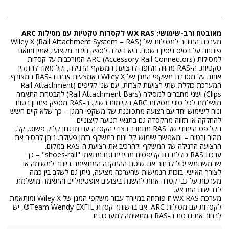
מאובטח ורב-שימושי: WX RAS לקסדות טקטיות עם מסילות ARC
מערכת החיבור למסילות של Wiley X (Rail Attachment System – RAS)
פותחה על בסיס ניסיון בשטח. היא נועדה לספק חיבור מקצועי, אמין ותואם
למסילות ARC (Accessory Rail Connectors) המורכבות על קסדות
טקטיות. ה-RAS מהווה חלופה לרצועת המשקף הרגילה, וקל מאוד להתקין
אותה על מסגרת משקפי המגן של Wiley X באמצעות אבזם ה-RAS המצורף.
המערכת כוללת שתי רצועות קצרות, עם שני קליפים (Rail Attachment
Clips) ושני מחברים למסילה (Rail Attachment Bars) להבטחת התאמה
מושלמת לכל סוגי מסילות ARC הקיימות בשוק. ה-RAS מספק פתרון בטוח
ונוח לשימוש יחד עם רצועה מתכווננת של משקפי המגן – כך שלא קיים חשש
להחלקה או תזוזה מהקסדה גם בתנאי תנועה קיצוניים.
הקליפס הייחודי של RAS מתחבר בצידי הקסדה עם מנגנון קליק פשוט, קל,
מהיר ובטוח – ומאפשר שימוש קל ונוח במשקף בזמן פעולה. ניתן להסיר את
הרצועה הרגילה של המשקף ולהרכיב את רצועת ה-RAS במקום.
ערכת RAS כוללת גם קליפסים מהירים וגם מתאמי "shoes-rail" – כך
שהמשתמש יכול לבחור את שיטת ההתקנה המתאימה ביותר למשימה או
לצורך האישי. בזכות הגמישות שהערכה מציעה, ניתן גם לשלב בין כמה
מערכות על גבי קסדה אחת להשגת ביצועים אופטימליים והתאמה מושלמת
לדרישות המבצע.
מערכת WX RAS זו פותחה במיוחד עבור משקפי המגן של Wiley X ומותאמת
לקסדות עם מסילות ARC. אם ברשותך קסדת Team Wendy EXFIL®, יש
לבחור את גרסת ה-RAS המתאימה למערכת זו.