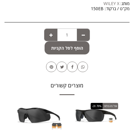
מותג:
WILEY X
מק"ט / ברקוד::
150EB
הוסף לסל הקניות
מוצרים קשורים
אזל מהמלאי
-28.78%