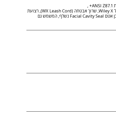
הדגם OZONE כולל נרתיק רך של Wiley X, שרוך אבטחה (WX Leash Cord), רצועת
Button Temple Tip Strap, וכן אטם Facial Cavity Seal נשלף, המשמש גם