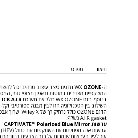
תיאור
מפרט
ה-WX
OZONE
מדגים כיצד עיצוב מרהיב יכול להשת
המשקפיים מצוידים במוטות ובאפון מצופי גומי, המספ
בנוסף, דגם WX OZONE כולל את מערכת
LICK A.I.R
השילוב בין הטכנולוגיה הזו לבין מבנה ספורטיבי וקל-משקל הופך את ה-WX OZONE למוכן לצאת איתך 
A.I.R gasket נשלף.
עדשות CAPTIVATE™ Polarized Blue Mirror
עד
אור לעין. העדשות שומרות על רוב הצבעים בגווניהם הט