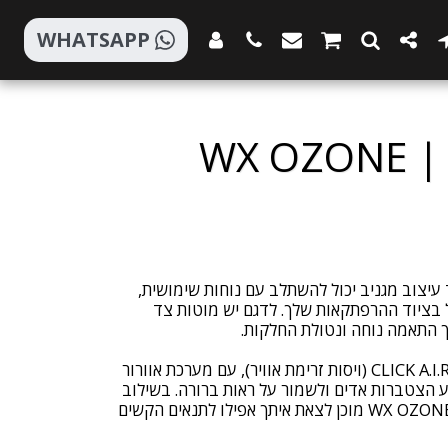
WHATSAPP
WX OZONE | 
 מדגים כיצד עיצוב מגניב יכול להשתלב עם נוחות שימושית,
 בציוד ההרפתקאות שלך. לדגם יש מוטות צד
בנוסף, ל-WX OZONE יש אטם CLICK A.I.R (ויסות זרימת אוויר), עם מערכת אוורור
הצטברות אדים ולשמור על ראות ברורה. בשילוב
עם מבנהו הספורטיבי והקל, ה-WX OZONE מוכן לצאת איתך אפילו לתנאים הקשים