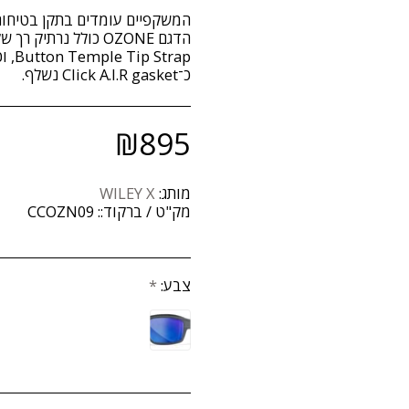
כ־Click A.I.R gasket נשלף.
₪
895
מותג:
WILEY X
מק"ט / ברקוד::
CCOZN09
צבע:
*