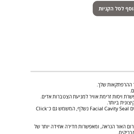
סף לסל הקניות
ד ההרפתקאות שלך.
.
שרת ויסות זרימת אוויר למניעת הצטברות אדים.
הדגם OZONE כולל נרתיק רך של Wiley X, שרוך אבטחה (WX Leash Cord), רצועת Button Temple Tip Strap, וכן אטם Facial Cavity Seal נשלף, המשמש גם כ־Click
 הן מאזנות את ספקטרום האור הנראה, ומאפשרות חדירה אחידה יותר של
בריקים.