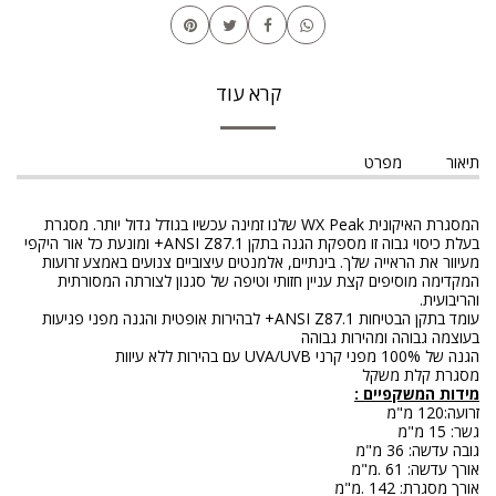
קרא עוד
תיאור
מפרט
המסגרת האיקונית WX Peak שלנו זמינה עכשיו בגודל גדול יותר. מסגרת
בעלת כיסוי גבוה זו מספקת הגנה בתקן ANSI Z87.1+ ומונעת כל אור היקפי
מעיוור את הראייה שלך. בינתיים, אלמנטים עיצוביים צנועים באמצע זרועות
המקדימה מוסיפים קצת עניין חזותי וטיפה של סגנון לצורתה המסורתית
והריבועית.
עומד בתקן הבטיחות ANSI Z87.1+ לבהירות אופטית והגנה מפני פגיעות
בעוצמה גבוהה ומהירות גבוהה
הגנה של 100% מפני קרני UVA/UVB עם בהירות ללא עיוות
מסגרת קלת משקל
מידות המשקפיים :
זרועה:120 מ"מ
גשר: 15 מ"מ
גובה עדשה: 36 מ"מ
אורך עדשה: 61 .מ"מ
אורך מסגרת: 142 .מ"מ