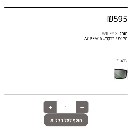
₪
595
מותג:
WILEY X
מק"ט / ברקוד::
ACPEA06
צבע:
*
הוסף לסל הקניות