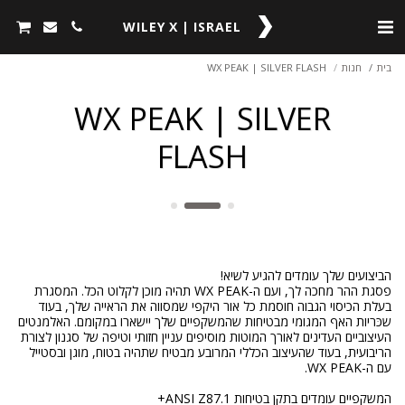
WILEY X | ISRAEL
בית
חנות
WX PEAK | SILVER FLASH
WX PEAK | SILVER
FLASH
פסגת ההר מחכה לך, ועם ה-WX PEAK תהיה מוכן לקלוט הכל. המסגרת
בעלת הכיסוי הגבוה חוסמת כל אור היקפי שמסווה את הראייה שלך, בעוד
שכּריות האף המגומי מבטיחות שהמשקפיים שלך יישארו במקומם. האלמנטים
העיצוביים העדינים לאורך המוטות מוסיפים עניין חזותי וטיפה של סגנון לצורת
הריבועית, בעוד שהעיצוב הכללי המרובע מבטיח שתהיה בטוח, מוגן ובסטייל
המשקפיים עומדים בתקן בטיחות ANSI Z87.1+