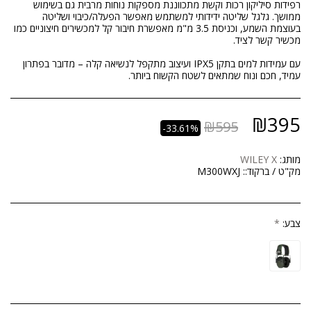
רפידות סיליקון רכות וקשת מתכווננת מספקות נוחות מרבית גם בשימוש
ממושך. גלגל שליטה ידידותי למשתמש מאפשר הפעלה/כיבוי ושליטה
בעוצמת השמע, וכניסת 3.5 מ"מ מאפשרת חיבור קל למכשירים חיצוניים כמו
עם עמידות למים בתקן IPX5 ועיצוב מתקפל לנשיאה קלה – מדובר בפתרון
עמיד, חכם ונוח שמתאים לשטח הקשוח ביותר.
₪
395
₪
595
-33.61%
מותג:
WILEY X
מק"ט / ברקוד::
M300WXJ
צבע:
*