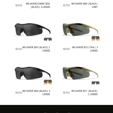
WX VAPOR COMM 3552
WX VAPOR 3500 |BLACK|
₪
645
₪
395
|BLACK| 3 LENSES
GREY
WX VAPOR 3501|BLACK| 2
WX VAPOR 3512|TAN | 3
₪
545
₪
645
LENSES
LENSES
WX VAPOR 3502|BLACK| 3
WX VAPOR 3511 |BLACK|
₪
645
₪
545
LENSES
2 LENSES