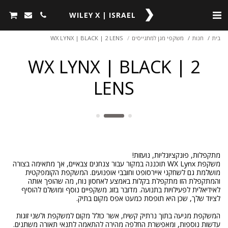
WILEY X | ISRAEL
בית
חנות
משקפי מגן למתגייסים
WX LYNX | BLACK | 2 LENS
WX LYNX | BLACK | 2
LENS
משקפת WX Lynx תוכננה במקור עבור צנחנים צבאיים, אך מתאימה בצורה
מושלמת גם לשחקני איירסופט וחובבי אופנועים. המשקפת הקומפקטית
והמתקפלת הזו מתקפלת בקלות באמצע לאחסון נוח, מה שהופך אותה
לאידיאלית לפעילויות בתנועה. מדובר בזוג משקפיים נוסף ומושלם להוסיף
המשקפת מגיעה בתוך נרתיק קשיח, אשר כולל מקום למשקפת ולשני זוגות