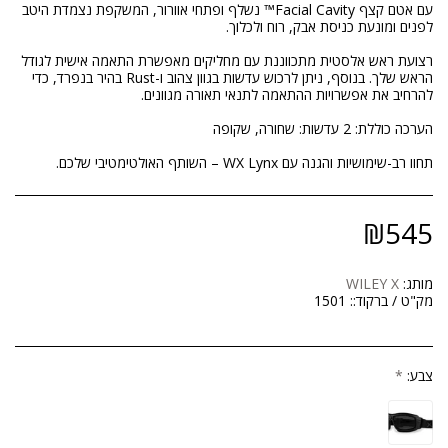
עם אטם קצף Facial Cavity™ נשלף ופתחי אוורור, המשקפת נצמדת היטב
רצועת ראש אלסטית מתכווננת עם מחליקים מאפשרת התאמה אישית לגודל
הראש שלך. בנוסף, ניתן לרכוש עדשות בגוון צהוב ו-Rust בהיר בנפרד, כדי
תחוו רב-שימושיות והגנה עם WX Lynx – השותף האולטימטיבי שלכם.
₪
545
מותג:
WILEY X
מק"ט / ברקוד::
1501
צבע:
*