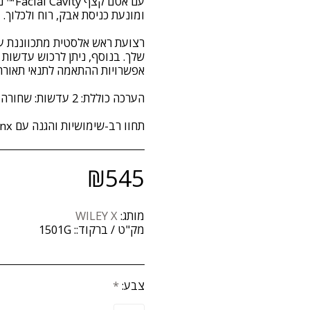
עם אט
רצועת ראש אלסטית מתכווננת ע
תחוו רב-שימושיות והגנה עם WX Lynx – השותף האולטימטיבי שלכם.
₪
545
מותג:
WILEY X
מק"ט / ברקוד::
1501G
צבע:
*