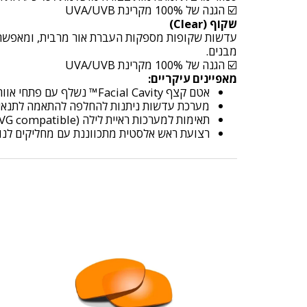
☑️ הגנה של 100% מקרינת UVA/UVB
שקוף (Clear)
עדשות שקופות מספקות העברת אור מרבית, ומאפשרות רא
מבנים.
☑️ הגנה של 100% מקרינת UVA/UVB
מאפיינים עיקריים:
אטם קצף Facial Cavity™ נשלף עם פתחי אוורור לשיפור זרימת האוויר
מערכת עדשות ניתנות להחלפה להתאמה לתנאי
תאימות למערכות ראיית לילה (NVG compatible)
רצועת ראש אלסטית מתכווננת עם מחליקים לנו