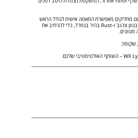
ם קצף Facial Cavity™ נשלף ופתחי אוורור, המשקפת נצמדת היטב לפנים
ם מחליקים מאפשרת התאמה אישית לגודל הראש
שלך. בנוסף, ניתן לרכוש עדשות בגוון צהוב ו-Rust בהיר בנפרד, כדי להרחיב את